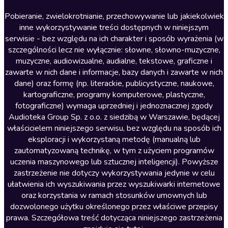
Literatura anglojęzyczna
Pobieranie, zwielokrotnianie, przechowywanie lub jakiekolwiek
inne wykorzystywanie treści dostępnych w niniejszym
Literatura faktu
serwisie - bez względu na ich charakter i sposób wyrażenia (w
szczególności lecz nie wyłącznie: słowne, słowno-muzyczne,
Literatura obyczajowa
muzyczne, audiowizualne, audialne, tekstowe, graficzne i
Literatura piękna obca
zawarte w nich dane i informacje, bazy danych i zawarte w nich
dane) oraz formę (np. literackie, publicystyczne, naukowe,
Literatura piękna polska
kartograficzne, programy komputerowe, plastyczne,
Nagrania relaksacyjne
fotograficzne) wymaga uprzedniej i jednoznacznej zgody
Audioteka Group Sp. z o.o. z siedzibą w Warszawie, będącej
Nauka języków
właścicielem niniejszego serwisu, bez względu na sposób ich
Nauki humanistyczne
eksploracji i wykorzystaną metodę (manualną lub
zautomatyzowaną technikę, w tym z użyciem programów
Podcasty i audycje
uczenia maszynowego lub sztucznej inteligencji). Powyższe
Polityka
zastrzeżenie nie dotyczy wykorzystywania jedynie w celu
ułatwienia ich wyszukiwania przez wyszukiwarki internetowe
Prasa
oraz korzystania w ramach stosunków umownych lub
Religia
dozwolonego użytku określonego przez właściwe przepisy
prawa. Szczegółowa treść dotycząca niniejszego zastrzeżenia
Romans