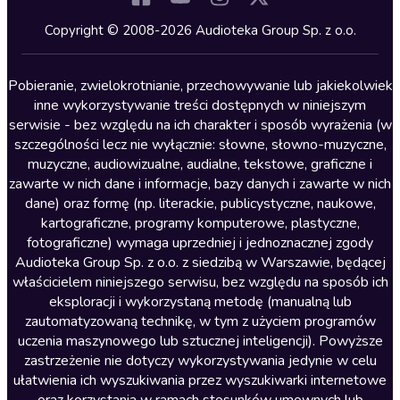
Kryminały
Copyright © 2008-2026 Audioteka Group Sp. z o.o.
Lektury szkolne
Literatura anglojęzyczna
Pobieranie, zwielokrotnianie, przechowywanie lub jakiekolwiek
inne wykorzystywanie treści dostępnych w niniejszym
Literatura faktu
serwisie - bez względu na ich charakter i sposób wyrażenia (w
szczególności lecz nie wyłącznie: słowne, słowno-muzyczne,
Literatura obyczajowa
muzyczne, audiowizualne, audialne, tekstowe, graficzne i
Literatura piękna obca
zawarte w nich dane i informacje, bazy danych i zawarte w nich
dane) oraz formę (np. literackie, publicystyczne, naukowe,
Literatura piękna polska
kartograficzne, programy komputerowe, plastyczne,
Nagrania relaksacyjne
fotograficzne) wymaga uprzedniej i jednoznacznej zgody
Audioteka Group Sp. z o.o. z siedzibą w Warszawie, będącej
Nauka języków
właścicielem niniejszego serwisu, bez względu na sposób ich
Nauki humanistyczne
eksploracji i wykorzystaną metodę (manualną lub
zautomatyzowaną technikę, w tym z użyciem programów
Podcasty i audycje
uczenia maszynowego lub sztucznej inteligencji). Powyższe
Polityka
zastrzeżenie nie dotyczy wykorzystywania jedynie w celu
ułatwienia ich wyszukiwania przez wyszukiwarki internetowe
Prasa