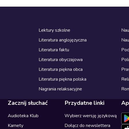
Lektury szkolne
Nau
Literatura anglojęzyczna
Nau
Literatura faktu
Pod
Literatura obyczajowa
Pol
Literatura piękna obca
Pra
Literatura piękna polska
Reli
Nagrania relaksacyjne
Ro
Zacznij słuchać
Przydatne linki
Ap
Audioteka Klub
Wybierz wersję językową
Karnety
Dołącz do newslettera