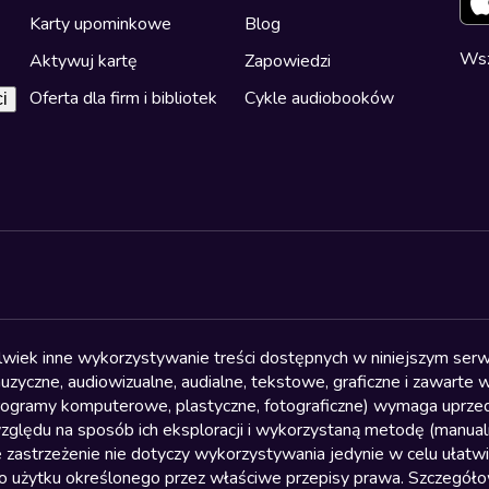
Karty upominkowe
Blog
Wsz
Aktywuj kartę
Zapowiedzi
Oferta dla firm i bibliotek
Cykle audiobooków
i
olwiek inne wykorzystywanie treści dostępnych w niniejszym serwi
yczne, audiowizualne, audialne, tekstowe, graficzne i zawarte w 
, programy komputerowe, plastyczne, fotograficzne) wymaga uprzedn
względu na sposób ich eksploracji i wykorzystaną metodę (manu
 zastrzeżenie nie dotyczy wykorzystywania jedynie w celu ułatw
żytku określonego przez właściwe przepisy prawa. Szczegółowa 