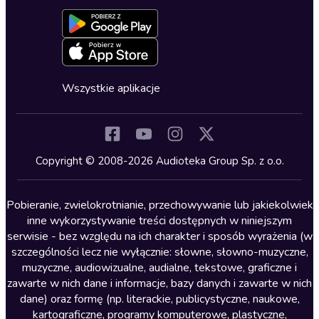
Aktywuj kartę
Formularz zgłaszania nielegalnych treści
Dla młodzieży
Blog
Oferta dla firm i bibliotek
Deklaracja dostępności
Erotyczne
Zapowiedzi
Fantastyka
Cykle audiobooków
Horror
Wszystkie aplikacje
Inne języki
Komedia
Kryminały
Copyright © 2008-2026 Audioteka Group Sp. z o.o.
Lektury szkolne
Literatura anglojęzyczna
Pobieranie, zwielokrotnianie, przechowywanie lub jakiekolwiek
inne wykorzystywanie treści dostępnych w niniejszym
Literatura faktu
serwisie - bez względu na ich charakter i sposób wyrażenia (w
szczególności lecz nie wyłącznie: słowne, słowno-muzyczne,
Literatura obyczajowa
muzyczne, audiowizualne, audialne, tekstowe, graficzne i
Literatura piękna obca
zawarte w nich dane i informacje, bazy danych i zawarte w nich
dane) oraz formę (np. literackie, publicystyczne, naukowe,
Literatura piękna polska
kartograficzne, programy komputerowe, plastyczne,