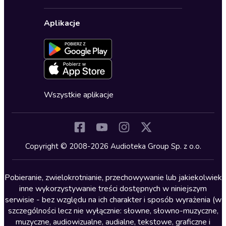
Karnety
Polityka prywatności
Biznes, marketing, ekonomia
Wybierz wersję językową
Karty upominkowe
Ustawienia prywatności
Dla dzieci
Aplikacje
Dołącz do newslettera
Aktywuj kartę
Formularz zgłaszania nielegalnych treści
Dla młodzieży
Blog
Oferta dla firm i bibliotek
Deklaracja dostępności
Erotyczne
Zapowiedzi
Fantastyka
Cykle audiobooków
Horror
Wszystkie aplikacje
Inne języki
Komedia
Kryminały
Copyright © 2008-2026 Audioteka Group Sp. z o.o.
Lektury szkolne
Literatura anglojęzyczna
Pobieranie, zwielokrotnianie, przechowywanie lub jakiekolwiek
inne wykorzystywanie treści dostępnych w niniejszym
Literatura faktu
serwisie - bez względu na ich charakter i sposób wyrażenia (w
szczególności lecz nie wyłącznie: słowne, słowno-muzyczne,
Literatura obyczajowa
muzyczne, audiowizualne, audialne, tekstowe, graficzne i