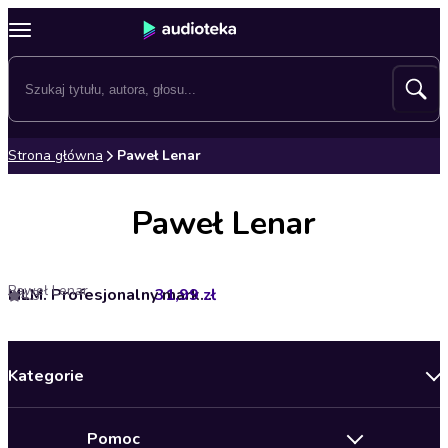
Strona główna
Paweł Lenar
Paweł Lenar
Paweł Lenar
31,99 zł
MLM. Profesjonalny marketing sieciowy - sposób na sukces w biznesie. Wydanie II rozszerzone
4.3
Kategorie
Nowości
Pomoc