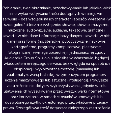
Literatura anglojęzyczna
Pobieranie, zwielokrotnianie, przechowywanie lub jakiekolwiek
inne wykorzystywanie treści dostępnych w niniejszym
Literatura faktu
serwisie - bez względu na ich charakter i sposób wyrażenia (w
szczególności lecz nie wyłącznie: słowne, słowno-muzyczne,
Literatura obyczajowa
muzyczne, audiowizualne, audialne, tekstowe, graficzne i
Literatura piękna obca
zawarte w nich dane i informacje, bazy danych i zawarte w nich
dane) oraz formę (np. literackie, publicystyczne, naukowe,
Literatura piękna polska
kartograficzne, programy komputerowe, plastyczne,
Nagrania relaksacyjne
fotograficzne) wymaga uprzedniej i jednoznacznej zgody
Audioteka Group Sp. z o.o. z siedzibą w Warszawie, będącej
Nauka języków
właścicielem niniejszego serwisu, bez względu na sposób ich
Nauki humanistyczne
eksploracji i wykorzystaną metodę (manualną lub
zautomatyzowaną technikę, w tym z użyciem programów
Podcasty i audycje
uczenia maszynowego lub sztucznej inteligencji). Powyższe
Polityka
zastrzeżenie nie dotyczy wykorzystywania jedynie w celu
ułatwienia ich wyszukiwania przez wyszukiwarki internetowe
Prasa
oraz korzystania w ramach stosunków umownych lub
Religia
dozwolonego użytku określonego przez właściwe przepisy
prawa. Szczegółowa treść dotycząca niniejszego zastrzeżenia
Romans