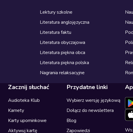
Lektury szkolne
Nau
Literatura anglojęzyczna
Nau
Literatura faktu
Pod
Literatura obyczajowa
Pol
Literatura piękna obca
Pra
Literatura piękna polska
Reli
Nagrania relaksacyjne
Ro
Zacznij słuchać
Przydatne linki
Ap
Audioteka Klub
Wybierz wersję językową
Karnety
Dołącz do newslettera
Karty upominkowe
Blog
Wsz
Aktywuj kartę
Zapowiedzi