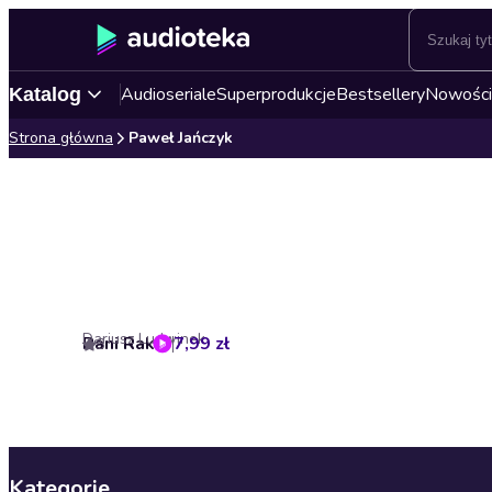
Audioseriale
Superprodukcje
Bestsellery
Nowości
Katalog
Strona główna
Paweł Jańczyk
Dariusz Ludwinek
Pani Rak
7,99 zł
3
Kategorie