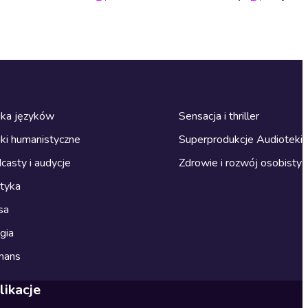
ka języków
Sensacja i thriller
ki humanistyczne
Superprodukcje Audioteki
casty i audycje
Zdrowie i rozwój osobisty
ityka
sa
gia
mans
likacje