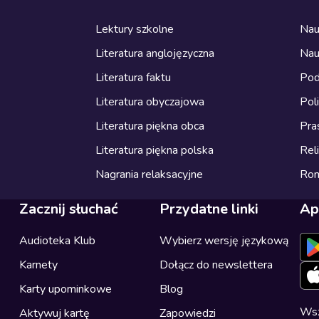
Lektury szkolne
Nau
Literatura anglojęzyczna
Nau
Literatura faktu
Pod
Literatura obyczajowa
Pol
Literatura piękna obca
Pra
Literatura piękna polska
Reli
Nagrania relaksacyjne
Ro
Zacznij słuchać
Przydatne linki
Ap
Audioteka Klub
Wybierz wersję językową
Karnety
Dołącz do newslettera
Karty upominkowe
Blog
Wsz
Aktywuj kartę
Zapowiedzi