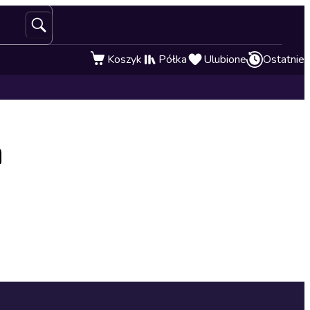
Koszyk
Półka
Ulubione
Ostatnie
a