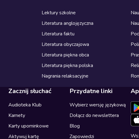
Lektury szkolne
Nau
Literatura anglojęzyczna
Nau
Literatura faktu
Pod
Literatura obyczajowa
Pol
Literatura piękna obca
Pra
Literatura piękna polska
Reli
Nagrania relaksacyjne
Ro
Zacznij słuchać
Przydatne linki
Ap
Audioteka Klub
Wybierz wersję językową
Karnety
Dołącz do newslettera
Karty upominkowe
Blog
Wsz
Aktywuj kartę
Zapowiedzi