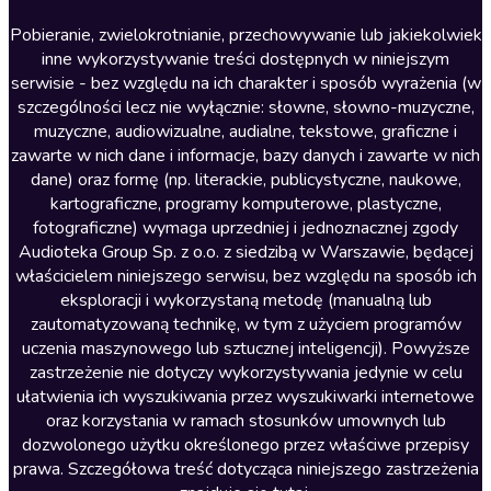
Literatura anglojęzyczna
Pobieranie, zwielokrotnianie, przechowywanie lub jakiekolwiek
inne wykorzystywanie treści dostępnych w niniejszym
Literatura faktu
serwisie - bez względu na ich charakter i sposób wyrażenia (w
szczególności lecz nie wyłącznie: słowne, słowno-muzyczne,
Literatura obyczajowa
muzyczne, audiowizualne, audialne, tekstowe, graficzne i
Literatura piękna obca
zawarte w nich dane i informacje, bazy danych i zawarte w nich
dane) oraz formę (np. literackie, publicystyczne, naukowe,
Literatura piękna polska
kartograficzne, programy komputerowe, plastyczne,
Nagrania relaksacyjne
fotograficzne) wymaga uprzedniej i jednoznacznej zgody
Audioteka Group Sp. z o.o. z siedzibą w Warszawie, będącej
Nauka języków
właścicielem niniejszego serwisu, bez względu na sposób ich
Nauki humanistyczne
eksploracji i wykorzystaną metodę (manualną lub
zautomatyzowaną technikę, w tym z użyciem programów
Podcasty i audycje
uczenia maszynowego lub sztucznej inteligencji). Powyższe
Polityka
zastrzeżenie nie dotyczy wykorzystywania jedynie w celu
ułatwienia ich wyszukiwania przez wyszukiwarki internetowe
Prasa
oraz korzystania w ramach stosunków umownych lub
Religia
dozwolonego użytku określonego przez właściwe przepisy
prawa. Szczegółowa treść dotycząca niniejszego zastrzeżenia
Romans