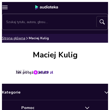
Strona główna
Maciej Kulig
Maciej Kulig
Mel Tari
Jak potężny wiatr
29,99 zł
Kategorie
Nowości
Pomoc