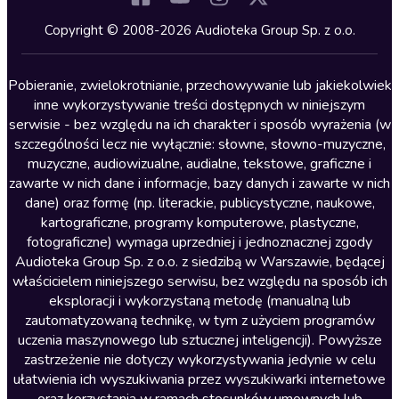
Kryminały
Copyright © 2008-2026 Audioteka Group Sp. z o.o.
Lektury szkolne
Literatura anglojęzyczna
Pobieranie, zwielokrotnianie, przechowywanie lub jakiekolwiek
inne wykorzystywanie treści dostępnych w niniejszym
Literatura faktu
serwisie - bez względu na ich charakter i sposób wyrażenia (w
szczególności lecz nie wyłącznie: słowne, słowno-muzyczne,
Literatura obyczajowa
muzyczne, audiowizualne, audialne, tekstowe, graficzne i
Literatura piękna obca
zawarte w nich dane i informacje, bazy danych i zawarte w nich
dane) oraz formę (np. literackie, publicystyczne, naukowe,
Literatura piękna polska
kartograficzne, programy komputerowe, plastyczne,
Nagrania relaksacyjne
fotograficzne) wymaga uprzedniej i jednoznacznej zgody
Audioteka Group Sp. z o.o. z siedzibą w Warszawie, będącej
Nauka języków
właścicielem niniejszego serwisu, bez względu na sposób ich
Nauki humanistyczne
eksploracji i wykorzystaną metodę (manualną lub
zautomatyzowaną technikę, w tym z użyciem programów
Podcasty i audycje
uczenia maszynowego lub sztucznej inteligencji). Powyższe
Polityka
zastrzeżenie nie dotyczy wykorzystywania jedynie w celu
ułatwienia ich wyszukiwania przez wyszukiwarki internetowe
Prasa