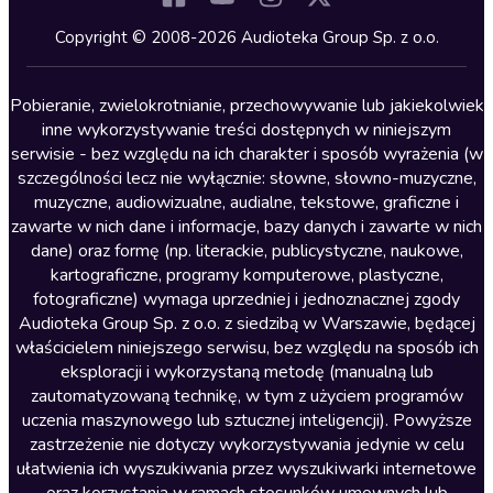
Kryminały
Copyright © 2008-2026 Audioteka Group Sp. z o.o.
Lektury szkolne
Literatura anglojęzyczna
Pobieranie, zwielokrotnianie, przechowywanie lub jakiekolwiek
inne wykorzystywanie treści dostępnych w niniejszym
Literatura faktu
serwisie - bez względu na ich charakter i sposób wyrażenia (w
szczególności lecz nie wyłącznie: słowne, słowno-muzyczne,
Literatura obyczajowa
muzyczne, audiowizualne, audialne, tekstowe, graficzne i
Literatura piękna obca
zawarte w nich dane i informacje, bazy danych i zawarte w nich
dane) oraz formę (np. literackie, publicystyczne, naukowe,
Literatura piękna polska
kartograficzne, programy komputerowe, plastyczne,
Nagrania relaksacyjne
fotograficzne) wymaga uprzedniej i jednoznacznej zgody
Audioteka Group Sp. z o.o. z siedzibą w Warszawie, będącej
Nauka języków
właścicielem niniejszego serwisu, bez względu na sposób ich
Nauki humanistyczne
eksploracji i wykorzystaną metodę (manualną lub
zautomatyzowaną technikę, w tym z użyciem programów
Podcasty i audycje
uczenia maszynowego lub sztucznej inteligencji). Powyższe
Polityka
zastrzeżenie nie dotyczy wykorzystywania jedynie w celu
ułatwienia ich wyszukiwania przez wyszukiwarki internetowe
Prasa