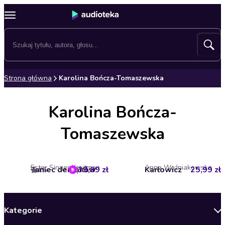
Strona główna
Karolina Bończa-Tomaszewska
Karolina Bończa-
Tomaszewska
Ester Singer Kreitman
Anna Woźniakowska
Taniec demonów
39,99 zł
Karłowicz
25,99 zł
4.5
Kategorie