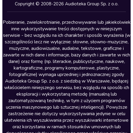
Kryminały
Copyright © 2008-2026 Audioteka Group Sp. z o.o.
Lektury szkolne
Literatura anglojęzyczna
Pobieranie, zwielokrotnianie, przechowywanie lub jakiekolwiek
inne wykorzystywanie treści dostępnych w niniejszym
Literatura faktu
serwisie - bez względu na ich charakter i sposób wyrażenia (w
szczególności lecz nie wyłącznie: słowne, słowno-muzyczne,
Literatura obyczajowa
muzyczne, audiowizualne, audialne, tekstowe, graficzne i
Literatura piękna obca
zawarte w nich dane i informacje, bazy danych i zawarte w nich
dane) oraz formę (np. literackie, publicystyczne, naukowe,
Literatura piękna polska
kartograficzne, programy komputerowe, plastyczne,
Nagrania relaksacyjne
fotograficzne) wymaga uprzedniej i jednoznacznej zgody
Audioteka Group Sp. z o.o. z siedzibą w Warszawie, będącej
Nauka języków
właścicielem niniejszego serwisu, bez względu na sposób ich
Nauki humanistyczne
eksploracji i wykorzystaną metodę (manualną lub
zautomatyzowaną technikę, w tym z użyciem programów
Podcasty i audycje
uczenia maszynowego lub sztucznej inteligencji). Powyższe
Polityka
zastrzeżenie nie dotyczy wykorzystywania jedynie w celu
ułatwienia ich wyszukiwania przez wyszukiwarki internetowe
Prasa
oraz korzystania w ramach stosunków umownych lub