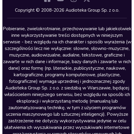
Kryminały
Copyright © 2008-2026 Audioteka Group Sp. z o.o.
Lektury szkolne
Literatura anglojęzyczna
Pobieranie, zwielokrotnianie, przechowywanie lub jakiekolwiek
inne wykorzystywanie treści dostępnych w niniejszym
Literatura faktu
serwisie - bez względu na ich charakter i sposób wyrażenia (w
szczególności lecz nie wyłącznie: słowne, słowno-muzyczne,
Literatura obyczajowa
muzyczne, audiowizualne, audialne, tekstowe, graficzne i
Literatura piękna obca
zawarte w nich dane i informacje, bazy danych i zawarte w nich
dane) oraz formę (np. literackie, publicystyczne, naukowe,
Literatura piękna polska
kartograficzne, programy komputerowe, plastyczne,
Nagrania relaksacyjne
fotograficzne) wymaga uprzedniej i jednoznacznej zgody
Audioteka Group Sp. z o.o. z siedzibą w Warszawie, będącej
Nauka języków
właścicielem niniejszego serwisu, bez względu na sposób ich
Nauki humanistyczne
eksploracji i wykorzystaną metodę (manualną lub
zautomatyzowaną technikę, w tym z użyciem programów
Podcasty i audycje
uczenia maszynowego lub sztucznej inteligencji). Powyższe
Polityka
zastrzeżenie nie dotyczy wykorzystywania jedynie w celu
ułatwienia ich wyszukiwania przez wyszukiwarki internetowe
Prasa