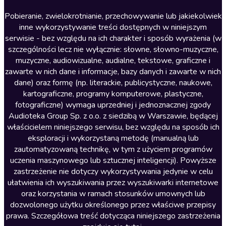
Literatura anglojęzyczna
Pobieranie, zwielokrotnianie, przechowywanie lub jakiekolwiek
inne wykorzystywanie treści dostępnych w niniejszym
Literatura faktu
serwisie - bez względu na ich charakter i sposób wyrażenia (w
szczególności lecz nie wyłącznie: słowne, słowno-muzyczne,
Literatura obyczajowa
muzyczne, audiowizualne, audialne, tekstowe, graficzne i
Literatura piękna obca
zawarte w nich dane i informacje, bazy danych i zawarte w nich
dane) oraz formę (np. literackie, publicystyczne, naukowe,
Literatura piękna polska
kartograficzne, programy komputerowe, plastyczne,
Nagrania relaksacyjne
fotograficzne) wymaga uprzedniej i jednoznacznej zgody
Audioteka Group Sp. z o.o. z siedzibą w Warszawie, będącej
Nauka języków
właścicielem niniejszego serwisu, bez względu na sposób ich
Nauki humanistyczne
eksploracji i wykorzystaną metodę (manualną lub
zautomatyzowaną technikę, w tym z użyciem programów
Podcasty i audycje
uczenia maszynowego lub sztucznej inteligencji). Powyższe
Polityka
zastrzeżenie nie dotyczy wykorzystywania jedynie w celu
ułatwienia ich wyszukiwania przez wyszukiwarki internetowe
Prasa
oraz korzystania w ramach stosunków umownych lub
Religia
dozwolonego użytku określonego przez właściwe przepisy
prawa. Szczegółowa treść dotycząca niniejszego zastrzeżenia
Romans