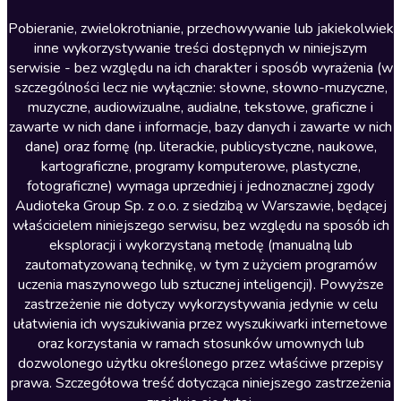
Literatura anglojęzyczna
Pobieranie, zwielokrotnianie, przechowywanie lub jakiekolwiek
inne wykorzystywanie treści dostępnych w niniejszym
Literatura faktu
serwisie - bez względu na ich charakter i sposób wyrażenia (w
szczególności lecz nie wyłącznie: słowne, słowno-muzyczne,
Literatura obyczajowa
muzyczne, audiowizualne, audialne, tekstowe, graficzne i
Literatura piękna obca
zawarte w nich dane i informacje, bazy danych i zawarte w nich
dane) oraz formę (np. literackie, publicystyczne, naukowe,
Literatura piękna polska
kartograficzne, programy komputerowe, plastyczne,
Nagrania relaksacyjne
fotograficzne) wymaga uprzedniej i jednoznacznej zgody
Audioteka Group Sp. z o.o. z siedzibą w Warszawie, będącej
Nauka języków
właścicielem niniejszego serwisu, bez względu na sposób ich
Nauki humanistyczne
eksploracji i wykorzystaną metodę (manualną lub
zautomatyzowaną technikę, w tym z użyciem programów
Podcasty i audycje
uczenia maszynowego lub sztucznej inteligencji). Powyższe
Polityka
zastrzeżenie nie dotyczy wykorzystywania jedynie w celu
ułatwienia ich wyszukiwania przez wyszukiwarki internetowe
Prasa
oraz korzystania w ramach stosunków umownych lub
Religia
dozwolonego użytku określonego przez właściwe przepisy
prawa. Szczegółowa treść dotycząca niniejszego zastrzeżenia
Romans