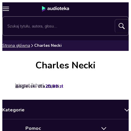
Strona główna
Charles Necki
Charles Necki
Internet School
Angielski dla dzieci
25,99 zł
1.7
Kategorie
Nowości
Pomoc