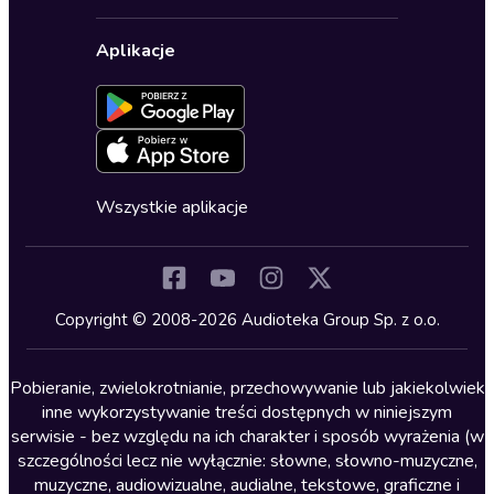
Karnety
Polityka prywatności
Biznes, marketing, ekonomia
Wybierz wersję językową
Karty upominkowe
Ustawienia prywatności
Dla dzieci
Aplikacje
Dołącz do newslettera
Aktywuj kartę
Formularz zgłaszania nielegalnych treści
Dla młodzieży
Blog
Oferta dla firm i bibliotek
Deklaracja dostępności
Erotyczne
Zapowiedzi
Fantastyka
Cykle audiobooków
Horror
Wszystkie aplikacje
Inne języki
Komedia
Kryminały
Copyright © 2008-2026 Audioteka Group Sp. z o.o.
Lektury szkolne
Literatura anglojęzyczna
Pobieranie, zwielokrotnianie, przechowywanie lub jakiekolwiek
inne wykorzystywanie treści dostępnych w niniejszym
Literatura faktu
serwisie - bez względu na ich charakter i sposób wyrażenia (w
szczególności lecz nie wyłącznie: słowne, słowno-muzyczne,
Literatura obyczajowa
muzyczne, audiowizualne, audialne, tekstowe, graficzne i