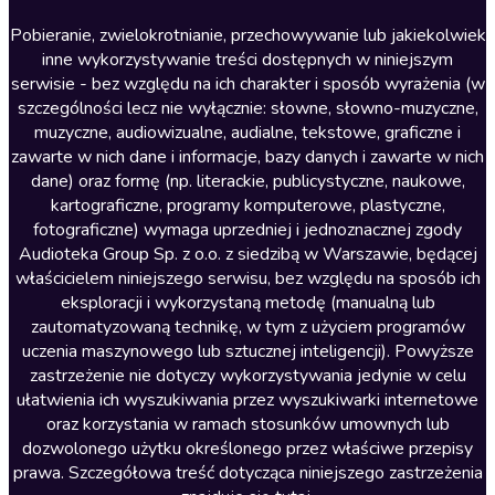
Literatura anglojęzyczna
Pobieranie, zwielokrotnianie, przechowywanie lub jakiekolwiek
inne wykorzystywanie treści dostępnych w niniejszym
Literatura faktu
serwisie - bez względu na ich charakter i sposób wyrażenia (w
szczególności lecz nie wyłącznie: słowne, słowno-muzyczne,
Literatura obyczajowa
muzyczne, audiowizualne, audialne, tekstowe, graficzne i
Literatura piękna obca
zawarte w nich dane i informacje, bazy danych i zawarte w nich
dane) oraz formę (np. literackie, publicystyczne, naukowe,
Literatura piękna polska
kartograficzne, programy komputerowe, plastyczne,
Nagrania relaksacyjne
fotograficzne) wymaga uprzedniej i jednoznacznej zgody
Audioteka Group Sp. z o.o. z siedzibą w Warszawie, będącej
Nauka języków
właścicielem niniejszego serwisu, bez względu na sposób ich
Nauki humanistyczne
eksploracji i wykorzystaną metodę (manualną lub
zautomatyzowaną technikę, w tym z użyciem programów
Podcasty i audycje
uczenia maszynowego lub sztucznej inteligencji). Powyższe
Polityka
zastrzeżenie nie dotyczy wykorzystywania jedynie w celu
ułatwienia ich wyszukiwania przez wyszukiwarki internetowe
Prasa
oraz korzystania w ramach stosunków umownych lub
Religia
dozwolonego użytku określonego przez właściwe przepisy
prawa. Szczegółowa treść dotycząca niniejszego zastrzeżenia
Romans