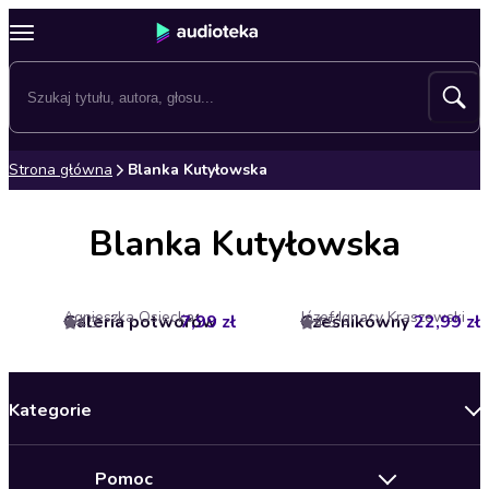
Strona główna
Blanka Kutyłowska
Blanka Kutyłowska
Agnieszka Osiecka
Józef Ignacy Kraszewski
Galeria potworów
7,99 zł
Cześnikówny
22,99 zł
4.3
4.5
Kategorie
Nowości
Pomoc