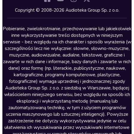
Kryminały
Copyright © 2008-2026 Audioteka Group Sp. z o.o.
Lektury szkolne
Literatura anglojęzyczna
Pobieranie, zwielokrotnianie, przechowywanie lub jakiekolwiek
inne wykorzystywanie treści dostępnych w niniejszym
Literatura faktu
serwisie - bez względu na ich charakter i sposób wyrażenia (w
szczególności lecz nie wyłącznie: słowne, słowno-muzyczne,
Literatura obyczajowa
muzyczne, audiowizualne, audialne, tekstowe, graficzne i
Literatura piękna obca
zawarte w nich dane i informacje, bazy danych i zawarte w nich
dane) oraz formę (np. literackie, publicystyczne, naukowe,
Literatura piękna polska
kartograficzne, programy komputerowe, plastyczne,
Nagrania relaksacyjne
fotograficzne) wymaga uprzedniej i jednoznacznej zgody
Audioteka Group Sp. z o.o. z siedzibą w Warszawie, będącej
Nauka języków
właścicielem niniejszego serwisu, bez względu na sposób ich
Nauki humanistyczne
eksploracji i wykorzystaną metodę (manualną lub
zautomatyzowaną technikę, w tym z użyciem programów
Podcasty i audycje
uczenia maszynowego lub sztucznej inteligencji). Powyższe
Polityka
zastrzeżenie nie dotyczy wykorzystywania jedynie w celu
ułatwienia ich wyszukiwania przez wyszukiwarki internetowe
Prasa