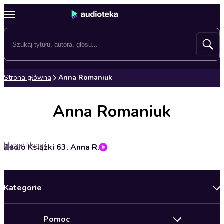
Strona główna
Anna Romaniuk
Anna Romaniuk
Michał Nogaś
Radio Książki 63. Anna Romaniuk
4.8
Kategorie
Nowości
Pomoc