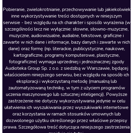
Literatura anglojęzyczna
Pobieranie, zwielokrotnianie, przechowywanie lub jakiekolwiek
inne wykorzystywanie treści dostępnych w niniejszym
Literatura faktu
serwisie - bez względu na ich charakter i sposób wyrażenia (w
szczególności lecz nie wyłącznie: słowne, słowno-muzyczne,
Literatura obyczajowa
muzyczne, audiowizualne, audialne, tekstowe, graficzne i
Literatura piękna obca
zawarte w nich dane i informacje, bazy danych i zawarte w nich
dane) oraz formę (np. literackie, publicystyczne, naukowe,
Literatura piękna polska
kartograficzne, programy komputerowe, plastyczne,
Nagrania relaksacyjne
fotograficzne) wymaga uprzedniej i jednoznacznej zgody
Audioteka Group Sp. z o.o. z siedzibą w Warszawie, będącej
Nauka języków
właścicielem niniejszego serwisu, bez względu na sposób ich
Nauki humanistyczne
eksploracji i wykorzystaną metodę (manualną lub
zautomatyzowaną technikę, w tym z użyciem programów
Podcasty i audycje
uczenia maszynowego lub sztucznej inteligencji). Powyższe
Polityka
zastrzeżenie nie dotyczy wykorzystywania jedynie w celu
ułatwienia ich wyszukiwania przez wyszukiwarki internetowe
Prasa
oraz korzystania w ramach stosunków umownych lub
Religia
dozwolonego użytku określonego przez właściwe przepisy
prawa. Szczegółowa treść dotycząca niniejszego zastrzeżenia
Romans