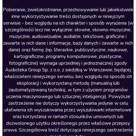
Literatura anglojęzyczna
Pobieranie, zwielokrotnianie, przechowywanie lub jakiekolwiek
inne wykorzystywanie treści dostępnych w niniejszym
Literatura faktu
serwisie - bez względu na ich charakter i sposób wyrażenia (w
szczególności lecz nie wyłącznie: słowne, słowno-muzyczne,
Literatura obyczajowa
muzyczne, audiowizualne, audialne, tekstowe, graficzne i
Literatura piękna obca
zawarte w nich dane i informacje, bazy danych i zawarte w nich
dane) oraz formę (np. literackie, publicystyczne, naukowe,
Literatura piękna polska
kartograficzne, programy komputerowe, plastyczne,
Nagrania relaksacyjne
fotograficzne) wymaga uprzedniej i jednoznacznej zgody
Audioteka Group Sp. z o.o. z siedzibą w Warszawie, będącej
Nauka języków
właścicielem niniejszego serwisu, bez względu na sposób ich
Nauki humanistyczne
eksploracji i wykorzystaną metodę (manualną lub
zautomatyzowaną technikę, w tym z użyciem programów
Podcasty i audycje
uczenia maszynowego lub sztucznej inteligencji). Powyższe
Polityka
zastrzeżenie nie dotyczy wykorzystywania jedynie w celu
ułatwienia ich wyszukiwania przez wyszukiwarki internetowe
Prasa
oraz korzystania w ramach stosunków umownych lub
Religia
dozwolonego użytku określonego przez właściwe przepisy
prawa. Szczegółowa treść dotycząca niniejszego zastrzeżenia
Romans