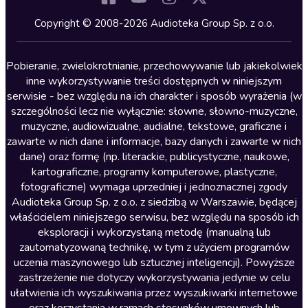
Kryminały
Copyright © 2008-2026 Audioteka Group Sp. z o.o.
Lektury szkolne
Literatura anglojęzyczna
Pobieranie, zwielokrotnianie, przechowywanie lub jakiekolwiek
inne wykorzystywanie treści dostępnych w niniejszym
Literatura faktu
serwisie - bez względu na ich charakter i sposób wyrażenia (w
szczególności lecz nie wyłącznie: słowne, słowno-muzyczne,
Literatura obyczajowa
muzyczne, audiowizualne, audialne, tekstowe, graficzne i
Literatura piękna obca
zawarte w nich dane i informacje, bazy danych i zawarte w nich
dane) oraz formę (np. literackie, publicystyczne, naukowe,
Literatura piękna polska
kartograficzne, programy komputerowe, plastyczne,
Nagrania relaksacyjne
fotograficzne) wymaga uprzedniej i jednoznacznej zgody
Audioteka Group Sp. z o.o. z siedzibą w Warszawie, będącej
Nauka języków
właścicielem niniejszego serwisu, bez względu na sposób ich
Nauki humanistyczne
eksploracji i wykorzystaną metodę (manualną lub
zautomatyzowaną technikę, w tym z użyciem programów
Podcasty i audycje
uczenia maszynowego lub sztucznej inteligencji). Powyższe
Polityka
zastrzeżenie nie dotyczy wykorzystywania jedynie w celu
ułatwienia ich wyszukiwania przez wyszukiwarki internetowe
Prasa