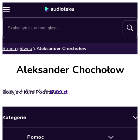
Strona główna
Aleksander Chochołow
Aleksander Chochołow
Małgorzata Berg, Paulina Jaszczuk, Volha Masliukova
17,99 zł
Rosyjski Kurs Podstawowy. Audio kurs
4.4
Kategorie
Nowości
Pomoc