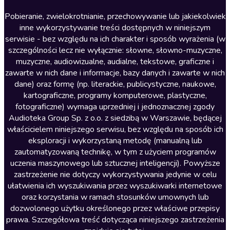
Literatura anglojęzyczna
Pobieranie, zwielokrotnianie, przechowywanie lub jakiekolwiek
inne wykorzystywanie treści dostępnych w niniejszym
Literatura faktu
serwisie - bez względu na ich charakter i sposób wyrażenia (w
szczególności lecz nie wyłącznie: słowne, słowno-muzyczne,
Literatura obyczajowa
muzyczne, audiowizualne, audialne, tekstowe, graficzne i
Literatura piękna obca
zawarte w nich dane i informacje, bazy danych i zawarte w nich
dane) oraz formę (np. literackie, publicystyczne, naukowe,
Literatura piękna polska
kartograficzne, programy komputerowe, plastyczne,
Nagrania relaksacyjne
fotograficzne) wymaga uprzedniej i jednoznacznej zgody
Audioteka Group Sp. z o.o. z siedzibą w Warszawie, będącej
Nauka języków
właścicielem niniejszego serwisu, bez względu na sposób ich
Nauki humanistyczne
eksploracji i wykorzystaną metodę (manualną lub
zautomatyzowaną technikę, w tym z użyciem programów
Podcasty i audycje
uczenia maszynowego lub sztucznej inteligencji). Powyższe
Polityka
zastrzeżenie nie dotyczy wykorzystywania jedynie w celu
ułatwienia ich wyszukiwania przez wyszukiwarki internetowe
Prasa
oraz korzystania w ramach stosunków umownych lub
Religia
dozwolonego użytku określonego przez właściwe przepisy
prawa. Szczegółowa treść dotycząca niniejszego zastrzeżenia
Romans