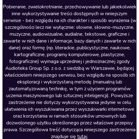
Literatura anglojęzyczna
Pobieranie, zwielokrotnianie, przechowywanie lub jakiekolwiek
inne wykorzystywanie treści dostępnych w niniejszym
Literatura faktu
serwisie - bez względu na ich charakter i sposób wyrażenia (w
szczególności lecz nie wyłącznie: słowne, słowno-muzyczne,
Literatura obyczajowa
muzyczne, audiowizualne, audialne, tekstowe, graficzne i
Literatura piękna obca
zawarte w nich dane i informacje, bazy danych i zawarte w nich
dane) oraz formę (np. literackie, publicystyczne, naukowe,
Literatura piękna polska
kartograficzne, programy komputerowe, plastyczne,
Nagrania relaksacyjne
fotograficzne) wymaga uprzedniej i jednoznacznej zgody
Audioteka Group Sp. z o.o. z siedzibą w Warszawie, będącej
Nauka języków
właścicielem niniejszego serwisu, bez względu na sposób ich
Nauki humanistyczne
eksploracji i wykorzystaną metodę (manualną lub
zautomatyzowaną technikę, w tym z użyciem programów
Podcasty i audycje
uczenia maszynowego lub sztucznej inteligencji). Powyższe
Polityka
zastrzeżenie nie dotyczy wykorzystywania jedynie w celu
ułatwienia ich wyszukiwania przez wyszukiwarki internetowe
Prasa
oraz korzystania w ramach stosunków umownych lub
Religia
dozwolonego użytku określonego przez właściwe przepisy
prawa. Szczegółowa treść dotycząca niniejszego zastrzeżenia
Romans
znajduje się
tutaj
.