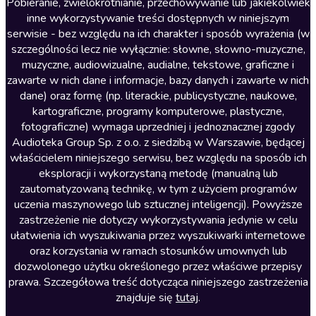
Literatura anglojęzyczna
Pobieranie, zwielokrotnianie, przechowywanie lub jakiekolwiek
inne wykorzystywanie treści dostępnych w niniejszym
Literatura faktu
serwisie - bez względu na ich charakter i sposób wyrażenia (w
szczególności lecz nie wyłącznie: słowne, słowno-muzyczne,
Literatura obyczajowa
muzyczne, audiowizualne, audialne, tekstowe, graficzne i
Literatura piękna obca
zawarte w nich dane i informacje, bazy danych i zawarte w nich
dane) oraz formę (np. literackie, publicystyczne, naukowe,
Literatura piękna polska
kartograficzne, programy komputerowe, plastyczne,
Nagrania relaksacyjne
fotograficzne) wymaga uprzedniej i jednoznacznej zgody
Audioteka Group Sp. z o.o. z siedzibą w Warszawie, będącej
Nauka języków
właścicielem niniejszego serwisu, bez względu na sposób ich
Nauki humanistyczne
eksploracji i wykorzystaną metodę (manualną lub
zautomatyzowaną technikę, w tym z użyciem programów
Podcasty i audycje
uczenia maszynowego lub sztucznej inteligencji). Powyższe
Polityka
zastrzeżenie nie dotyczy wykorzystywania jedynie w celu
ułatwienia ich wyszukiwania przez wyszukiwarki internetowe
Prasa
oraz korzystania w ramach stosunków umownych lub
Religia
dozwolonego użytku określonego przez właściwe przepisy
prawa. Szczegółowa treść dotycząca niniejszego zastrzeżenia
Romans
znajduje się
tutaj
.
Sensacja i thriller