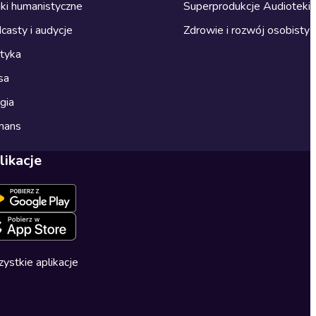
ki humanistyczne
Superprodukcje Audioteki
casty i audycje
Zdrowie i rozwój osobisty
ityka
sa
gia
mans
likacje
ystkie aplikacje