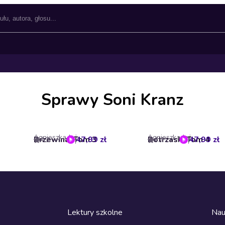
Sprawy Soni Kranz
Agnieszka Jeż
Agnieszka Jeż
Przewina. Tom 3
47,99 zł
Potrzask. Tom 4
47,99 zł
4.2
4.4
Lektury szkolne
Nau