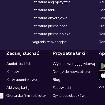
Literatura anglojęzyczna
Nau
Literatura faktu
Pod
Literatura obyczajowa
Pol
Literatura piękna obca
Pra
Literatura piękna polska
Reli
Nagrania relaksacyjne
Ro
Zacznij słuchać
Przydatne linki
Ap
Audioteka Klub
Wybierz wersję językową
Karnety
Dołącz do newslettera
Karty upominkowe
Blog
Wsz
Aktywuj kartę
Zapowiedzi
Oferta dla firm i bibliotek
Cykle audiobooków
i