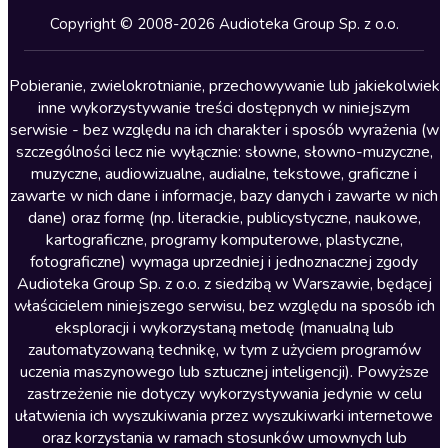
Kryminały
Copyright © 2008-2026 Audioteka Group Sp. z o.o.
Lektury szkolne
Literatura anglojęzyczna
Pobieranie, zwielokrotnianie, przechowywanie lub jakiekolwiek
inne wykorzystywanie treści dostępnych w niniejszym
Literatura faktu
serwisie - bez względu na ich charakter i sposób wyrażenia (w
szczególności lecz nie wyłącznie: słowne, słowno-muzyczne,
Literatura obyczajowa
muzyczne, audiowizualne, audialne, tekstowe, graficzne i
Literatura piękna obca
zawarte w nich dane i informacje, bazy danych i zawarte w nich
dane) oraz formę (np. literackie, publicystyczne, naukowe,
Literatura piękna polska
kartograficzne, programy komputerowe, plastyczne,
Nagrania relaksacyjne
fotograficzne) wymaga uprzedniej i jednoznacznej zgody
Audioteka Group Sp. z o.o. z siedzibą w Warszawie, będącej
Nauka języków
właścicielem niniejszego serwisu, bez względu na sposób ich
Nauki humanistyczne
eksploracji i wykorzystaną metodę (manualną lub
zautomatyzowaną technikę, w tym z użyciem programów
Podcasty i audycje
uczenia maszynowego lub sztucznej inteligencji). Powyższe
Polityka
zastrzeżenie nie dotyczy wykorzystywania jedynie w celu
ułatwienia ich wyszukiwania przez wyszukiwarki internetowe
Prasa
oraz korzystania w ramach stosunków umownych lub