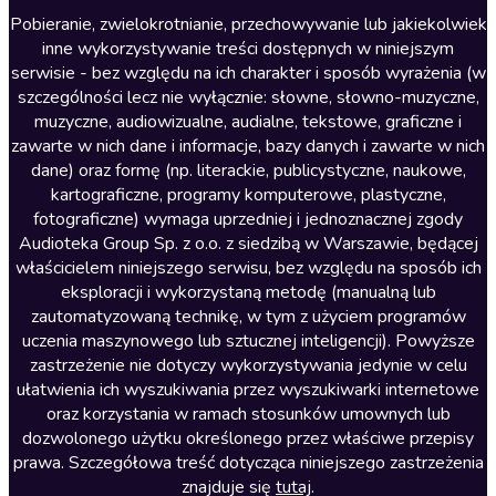
Literatura anglojęzyczna
Pobieranie, zwielokrotnianie, przechowywanie lub jakiekolwiek
inne wykorzystywanie treści dostępnych w niniejszym
Literatura faktu
serwisie - bez względu na ich charakter i sposób wyrażenia (w
szczególności lecz nie wyłącznie: słowne, słowno-muzyczne,
Literatura obyczajowa
muzyczne, audiowizualne, audialne, tekstowe, graficzne i
Literatura piękna obca
zawarte w nich dane i informacje, bazy danych i zawarte w nich
dane) oraz formę (np. literackie, publicystyczne, naukowe,
Literatura piękna polska
kartograficzne, programy komputerowe, plastyczne,
Nagrania relaksacyjne
fotograficzne) wymaga uprzedniej i jednoznacznej zgody
Audioteka Group Sp. z o.o. z siedzibą w Warszawie, będącej
Nauka języków
właścicielem niniejszego serwisu, bez względu na sposób ich
Nauki humanistyczne
eksploracji i wykorzystaną metodę (manualną lub
zautomatyzowaną technikę, w tym z użyciem programów
Podcasty i audycje
uczenia maszynowego lub sztucznej inteligencji). Powyższe
Polityka
zastrzeżenie nie dotyczy wykorzystywania jedynie w celu
ułatwienia ich wyszukiwania przez wyszukiwarki internetowe
Prasa
oraz korzystania w ramach stosunków umownych lub
Religia
dozwolonego użytku określonego przez właściwe przepisy
prawa. Szczegółowa treść dotycząca niniejszego zastrzeżenia
Romans
znajduje się
tutaj
.