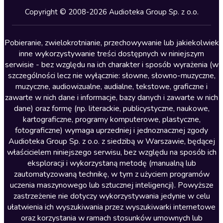
Kryminały
Copyright © 2008-2026 Audioteka Group Sp. z o.o.
Lektury szkolne
Literatura anglojęzyczna
Pobieranie, zwielokrotnianie, przechowywanie lub jakiekolwiek
inne wykorzystywanie treści dostępnych w niniejszym
Literatura faktu
serwisie - bez względu na ich charakter i sposób wyrażenia (w
szczególności lecz nie wyłącznie: słowne, słowno-muzyczne,
Literatura obyczajowa
muzyczne, audiowizualne, audialne, tekstowe, graficzne i
Literatura piękna obca
zawarte w nich dane i informacje, bazy danych i zawarte w nich
dane) oraz formę (np. literackie, publicystyczne, naukowe,
Literatura piękna polska
kartograficzne, programy komputerowe, plastyczne,
Nagrania relaksacyjne
fotograficzne) wymaga uprzedniej i jednoznacznej zgody
Audioteka Group Sp. z o.o. z siedzibą w Warszawie, będącej
Nauka języków
właścicielem niniejszego serwisu, bez względu na sposób ich
Nauki humanistyczne
eksploracji i wykorzystaną metodę (manualną lub
zautomatyzowaną technikę, w tym z użyciem programów
Podcasty i audycje
uczenia maszynowego lub sztucznej inteligencji). Powyższe
Polityka
zastrzeżenie nie dotyczy wykorzystywania jedynie w celu
ułatwienia ich wyszukiwania przez wyszukiwarki internetowe
Prasa
oraz korzystania w ramach stosunków umownych lub