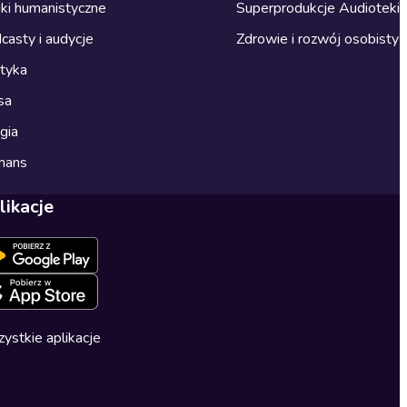
ki humanistyczne
Superprodukcje Audioteki
casty i audycje
Zdrowie i rozwój osobisty
ityka
sa
gia
mans
likacje
ystkie aplikacje