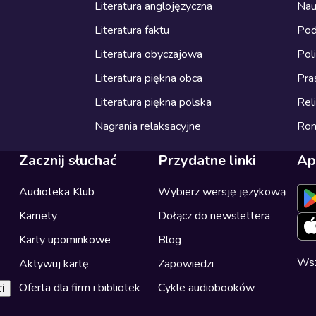
Literatura anglojęzyczna
Nau
Literatura faktu
Pod
Literatura obyczajowa
Pol
Literatura piękna obca
Pra
Literatura piękna polska
Reli
Nagrania relaksacyjne
Ro
Zacznij słuchać
Przydatne linki
Ap
Audioteka Klub
Wybierz wersję językową
Karnety
Dołącz do newslettera
Karty upominkowe
Blog
Wsz
Aktywuj kartę
Zapowiedzi
Oferta dla firm i bibliotek
Cykle audiobooków
i