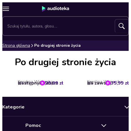
Strona główna
Po drugiej stronie życia
Po drugiej stronie życia
Karolina Winiarska
Karolina Winiarska
Następnym razem
25,99 zł
Na zawsze
35,99 zł
4.4
5
Kategorie
Nowości
Pomoc
Oferty specjalne