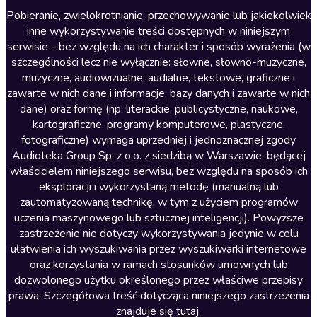
Literatura anglojęzyczna
Pobieranie, zwielokrotnianie, przechowywanie lub jakiekolwiek
inne wykorzystywanie treści dostępnych w niniejszym
Literatura faktu
serwisie - bez względu na ich charakter i sposób wyrażenia (w
szczególności lecz nie wyłącznie: słowne, słowno-muzyczne,
Literatura obyczajowa
muzyczne, audiowizualne, audialne, tekstowe, graficzne i
Literatura piękna obca
zawarte w nich dane i informacje, bazy danych i zawarte w nich
dane) oraz formę (np. literackie, publicystyczne, naukowe,
Literatura piękna polska
kartograficzne, programy komputerowe, plastyczne,
Nagrania relaksacyjne
fotograficzne) wymaga uprzedniej i jednoznacznej zgody
Audioteka Group Sp. z o.o. z siedzibą w Warszawie, będącej
Nauka języków
właścicielem niniejszego serwisu, bez względu na sposób ich
Nauki humanistyczne
eksploracji i wykorzystaną metodę (manualną lub
zautomatyzowaną technikę, w tym z użyciem programów
Podcasty i audycje
uczenia maszynowego lub sztucznej inteligencji). Powyższe
Polityka
zastrzeżenie nie dotyczy wykorzystywania jedynie w celu
ułatwienia ich wyszukiwania przez wyszukiwarki internetowe
Prasa
oraz korzystania w ramach stosunków umownych lub
Religia
dozwolonego użytku określonego przez właściwe przepisy
prawa. Szczegółowa treść dotycząca niniejszego zastrzeżenia
Romans
znajduje się
tutaj
.