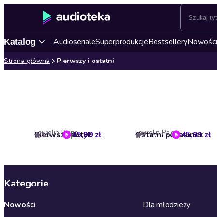
Audioseriale
Superprodukcje
Bestsellery
Nowości
Katalog
Strona główna
Pierwszy i ostatni
Laurelin Paige
Laurelin Paige
Pierwszy dotyk
45,99 zł
Ostatni pocałunek
45,99 zł
3.9
5
Kategorie
Nowości
Dla młodzieży