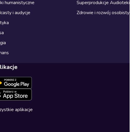
ki humanistyczne
Superprodukcje Audioteki
casty i audycje
Zdrowie i rozwój osobisty
ityka
sa
gia
mans
likacje
ystkie aplikacje