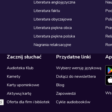
Literatura anglojęzyczna
Nau
Literatura faktu
Pod
Literatura obyczajowa
Pol
Literatura piękna obca
Pra
Literatura piękna polska
Reli
Nagrania relaksacyjne
Ro
Zacznij słuchać
Przydatne linki
Ap
Audioteka Klub
Wybierz wersję językową
Karnety
Dołącz do newslettera
Karty upominkowe
Blog
Wsz
Aktywuj kartę
Zapowiedzi
Oferta dla firm i bibliotek
Cykle audiobooków
i