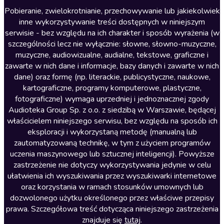
Literatura anglojęzyczna
Pobieranie, zwielokrotnianie, przechowywanie lub jakiekolwiek
inne wykorzystywanie treści dostępnych w niniejszym
Literatura faktu
serwisie - bez względu na ich charakter i sposób wyrażenia (w
szczególności lecz nie wyłącznie: słowne, słowno-muzyczne,
Literatura obyczajowa
muzyczne, audiowizualne, audialne, tekstowe, graficzne i
Literatura piękna obca
zawarte w nich dane i informacje, bazy danych i zawarte w nich
dane) oraz formę (np. literackie, publicystyczne, naukowe,
Literatura piękna polska
kartograficzne, programy komputerowe, plastyczne,
Nagrania relaksacyjne
fotograficzne) wymaga uprzedniej i jednoznacznej zgody
Audioteka Group Sp. z o.o. z siedzibą w Warszawie, będącej
Nauka języków
właścicielem niniejszego serwisu, bez względu na sposób ich
Nauki humanistyczne
eksploracji i wykorzystaną metodę (manualną lub
zautomatyzowaną technikę, w tym z użyciem programów
Podcasty i audycje
uczenia maszynowego lub sztucznej inteligencji). Powyższe
Polityka
zastrzeżenie nie dotyczy wykorzystywania jedynie w celu
ułatwienia ich wyszukiwania przez wyszukiwarki internetowe
Prasa
oraz korzystania w ramach stosunków umownych lub
Religia
dozwolonego użytku określonego przez właściwe przepisy
prawa. Szczegółowa treść dotycząca niniejszego zastrzeżenia
Romans
znajduje się
tutaj
.