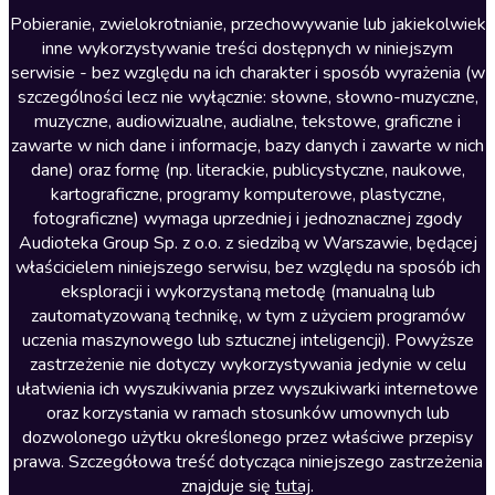
Literatura anglojęzyczna
Pobieranie, zwielokrotnianie, przechowywanie lub jakiekolwiek
inne wykorzystywanie treści dostępnych w niniejszym
Literatura faktu
serwisie - bez względu na ich charakter i sposób wyrażenia (w
szczególności lecz nie wyłącznie: słowne, słowno-muzyczne,
Literatura obyczajowa
muzyczne, audiowizualne, audialne, tekstowe, graficzne i
Literatura piękna obca
zawarte w nich dane i informacje, bazy danych i zawarte w nich
dane) oraz formę (np. literackie, publicystyczne, naukowe,
Literatura piękna polska
kartograficzne, programy komputerowe, plastyczne,
Nagrania relaksacyjne
fotograficzne) wymaga uprzedniej i jednoznacznej zgody
Audioteka Group Sp. z o.o. z siedzibą w Warszawie, będącej
Nauka języków
właścicielem niniejszego serwisu, bez względu na sposób ich
Nauki humanistyczne
eksploracji i wykorzystaną metodę (manualną lub
zautomatyzowaną technikę, w tym z użyciem programów
Podcasty i audycje
uczenia maszynowego lub sztucznej inteligencji). Powyższe
Polityka
zastrzeżenie nie dotyczy wykorzystywania jedynie w celu
ułatwienia ich wyszukiwania przez wyszukiwarki internetowe
Prasa
oraz korzystania w ramach stosunków umownych lub
Religia
dozwolonego użytku określonego przez właściwe przepisy
prawa. Szczegółowa treść dotycząca niniejszego zastrzeżenia
Romans
znajduje się
tutaj
.