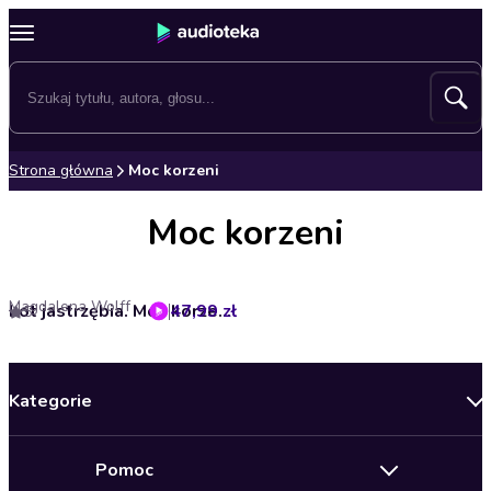
Strona główna
Moc korzeni
Moc korzeni
Magdalena Wolff
47,99 zł
Lot jastrzębia. Moc korzeni. Tom 3
5
Kategorie
Nowości
Pomoc
Oferty specjalne