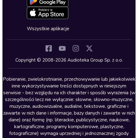
Blog
Oferta dla firm i bibliotek
Deklaracja dostępności
Erotyczne
Zapowiedzi
Fantastyka
Cykle audiobooków
Horror
Wszystkie aplikacje
Inne języki
Komedia
Kryminały
Copyright © 2008-2026 Audioteka Group Sp. z o.o.
Lektury szkolne
Literatura anglojęzyczna
Pobieranie, zwielokrotnianie, przechowywanie lub jakiekolwiek
inne wykorzystywanie treści dostępnych w niniejszym
Literatura faktu
serwisie - bez względu na ich charakter i sposób wyrażenia (w
szczególności lecz nie wyłącznie: słowne, słowno-muzyczne,
Literatura obyczajowa
muzyczne, audiowizualne, audialne, tekstowe, graficzne i
Literatura piękna obca
zawarte w nich dane i informacje, bazy danych i zawarte w nich
dane) oraz formę (np. literackie, publicystyczne, naukowe,
Literatura piękna polska
kartograficzne, programy komputerowe, plastyczne,
Nagrania relaksacyjne
fotograficzne) wymaga uprzedniej i jednoznacznej zgody