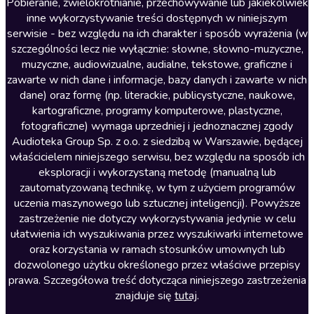
Literatura anglojęzyczna
Pobieranie, zwielokrotnianie, przechowywanie lub jakiekolwiek
inne wykorzystywanie treści dostępnych w niniejszym
Literatura faktu
serwisie - bez względu na ich charakter i sposób wyrażenia (w
szczególności lecz nie wyłącznie: słowne, słowno-muzyczne,
Literatura obyczajowa
muzyczne, audiowizualne, audialne, tekstowe, graficzne i
Literatura piękna obca
zawarte w nich dane i informacje, bazy danych i zawarte w nich
dane) oraz formę (np. literackie, publicystyczne, naukowe,
Literatura piękna polska
kartograficzne, programy komputerowe, plastyczne,
Nagrania relaksacyjne
fotograficzne) wymaga uprzedniej i jednoznacznej zgody
Audioteka Group Sp. z o.o. z siedzibą w Warszawie, będącej
Nauka języków
właścicielem niniejszego serwisu, bez względu na sposób ich
Nauki humanistyczne
eksploracji i wykorzystaną metodę (manualną lub
zautomatyzowaną technikę, w tym z użyciem programów
Podcasty i audycje
uczenia maszynowego lub sztucznej inteligencji). Powyższe
Polityka
zastrzeżenie nie dotyczy wykorzystywania jedynie w celu
ułatwienia ich wyszukiwania przez wyszukiwarki internetowe
Prasa
oraz korzystania w ramach stosunków umownych lub
Religia
dozwolonego użytku określonego przez właściwe przepisy
prawa. Szczegółowa treść dotycząca niniejszego zastrzeżenia
Romans
znajduje się
tutaj
.
Sensacja i thriller