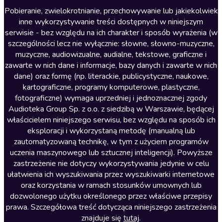
Literatura anglojęzyczna
Pobieranie, zwielokrotnianie, przechowywanie lub jakiekolwiek
inne wykorzystywanie treści dostępnych w niniejszym
Literatura faktu
serwisie - bez względu na ich charakter i sposób wyrażenia (w
szczególności lecz nie wyłącznie: słowne, słowno-muzyczne,
Literatura obyczajowa
muzyczne, audiowizualne, audialne, tekstowe, graficzne i
Literatura piękna obca
zawarte w nich dane i informacje, bazy danych i zawarte w nich
dane) oraz formę (np. literackie, publicystyczne, naukowe,
Literatura piękna polska
kartograficzne, programy komputerowe, plastyczne,
Nagrania relaksacyjne
fotograficzne) wymaga uprzedniej i jednoznacznej zgody
Audioteka Group Sp. z o.o. z siedzibą w Warszawie, będącej
Nauka języków
właścicielem niniejszego serwisu, bez względu na sposób ich
Nauki humanistyczne
eksploracji i wykorzystaną metodę (manualną lub
zautomatyzowaną technikę, w tym z użyciem programów
Podcasty i audycje
uczenia maszynowego lub sztucznej inteligencji). Powyższe
Polityka
zastrzeżenie nie dotyczy wykorzystywania jedynie w celu
ułatwienia ich wyszukiwania przez wyszukiwarki internetowe
Prasa
oraz korzystania w ramach stosunków umownych lub
Religia
dozwolonego użytku określonego przez właściwe przepisy
prawa. Szczegółowa treść dotycząca niniejszego zastrzeżenia
Romans
znajduje się
tutaj
.