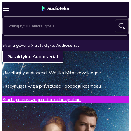
Strona główna
Galaktyka. Audioserial
Galaktyka. Audioserial
Uwielbiany audioserial Wojtka Miłoszewskiego!
Fascynująca wizja przyszłości i podboju kosmosu
Słuchaj pierwszego odcinka bezpłatnie