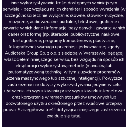
inne wykorzystywanie treści dostępnych w niniejszym
Literatura faktu
serwisie - bez względu na ich charakter i sposób wyrażenia (w
szczególności lecz nie wyłącznie: słowne, słowno-muzyczne,
Literatura obyczajowa
muzyczne, audiowizualne, audialne, tekstowe, graficzne i
Literatura piękna obca
zawarte w nich dane i informacje, bazy danych i zawarte w nich
dane) oraz formę (np. literackie, publicystyczne, naukowe,
Literatura piękna polska
kartograficzne, programy komputerowe, plastyczne,
Nagrania relaksacyjne
fotograficzne) wymaga uprzedniej i jednoznacznej zgody
Audioteka Group Sp. z o.o. z siedzibą w Warszawie, będącej
Nauka języków
właścicielem niniejszego serwisu, bez względu na sposób ich
Nauki humanistyczne
eksploracji i wykorzystaną metodę (manualną lub
zautomatyzowaną technikę, w tym z użyciem programów
Podcasty i audycje
uczenia maszynowego lub sztucznej inteligencji). Powyższe
Polityka
zastrzeżenie nie dotyczy wykorzystywania jedynie w celu
ułatwienia ich wyszukiwania przez wyszukiwarki internetowe
Prasa
oraz korzystania w ramach stosunków umownych lub
Religia
dozwolonego użytku określonego przez właściwe przepisy
prawa. Szczegółowa treść dotycząca niniejszego zastrzeżenia
Romans
znajduje się
tutaj
.
Sensacja i thriller