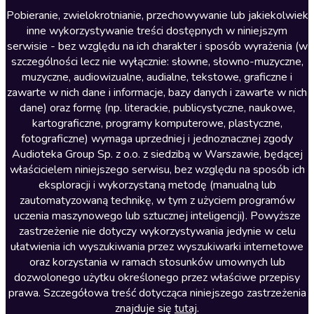
Literatura anglojęzyczna
Pobieranie, zwielokrotnianie, przechowywanie lub jakiekolwiek
inne wykorzystywanie treści dostępnych w niniejszym
Literatura faktu
serwisie - bez względu na ich charakter i sposób wyrażenia (w
szczególności lecz nie wyłącznie: słowne, słowno-muzyczne,
Literatura obyczajowa
muzyczne, audiowizualne, audialne, tekstowe, graficzne i
Literatura piękna obca
zawarte w nich dane i informacje, bazy danych i zawarte w nich
dane) oraz formę (np. literackie, publicystyczne, naukowe,
Literatura piękna polska
kartograficzne, programy komputerowe, plastyczne,
Nagrania relaksacyjne
fotograficzne) wymaga uprzedniej i jednoznacznej zgody
Audioteka Group Sp. z o.o. z siedzibą w Warszawie, będącej
Nauka języków
właścicielem niniejszego serwisu, bez względu na sposób ich
Nauki humanistyczne
eksploracji i wykorzystaną metodę (manualną lub
zautomatyzowaną technikę, w tym z użyciem programów
Podcasty i audycje
uczenia maszynowego lub sztucznej inteligencji). Powyższe
Polityka
zastrzeżenie nie dotyczy wykorzystywania jedynie w celu
ułatwienia ich wyszukiwania przez wyszukiwarki internetowe
Prasa
oraz korzystania w ramach stosunków umownych lub
Religia
dozwolonego użytku określonego przez właściwe przepisy
prawa. Szczegółowa treść dotycząca niniejszego zastrzeżenia
Romans
znajduje się
tutaj
.