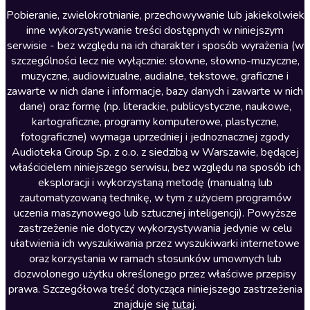
Literatura anglojęzyczna
Pobieranie, zwielokrotnianie, przechowywanie lub jakiekolwiek
inne wykorzystywanie treści dostępnych w niniejszym
Literatura faktu
serwisie - bez względu na ich charakter i sposób wyrażenia (w
szczególności lecz nie wyłącznie: słowne, słowno-muzyczne,
Literatura obyczajowa
muzyczne, audiowizualne, audialne, tekstowe, graficzne i
Literatura piękna obca
zawarte w nich dane i informacje, bazy danych i zawarte w nich
dane) oraz formę (np. literackie, publicystyczne, naukowe,
Literatura piękna polska
kartograficzne, programy komputerowe, plastyczne,
Nagrania relaksacyjne
fotograficzne) wymaga uprzedniej i jednoznacznej zgody
Audioteka Group Sp. z o.o. z siedzibą w Warszawie, będącej
Nauka języków
właścicielem niniejszego serwisu, bez względu na sposób ich
Nauki humanistyczne
eksploracji i wykorzystaną metodę (manualną lub
zautomatyzowaną technikę, w tym z użyciem programów
Podcasty i audycje
uczenia maszynowego lub sztucznej inteligencji). Powyższe
Polityka
zastrzeżenie nie dotyczy wykorzystywania jedynie w celu
ułatwienia ich wyszukiwania przez wyszukiwarki internetowe
Prasa
oraz korzystania w ramach stosunków umownych lub
Religia
dozwolonego użytku określonego przez właściwe przepisy
prawa. Szczegółowa treść dotycząca niniejszego zastrzeżenia
Romans
znajduje się
tutaj
.