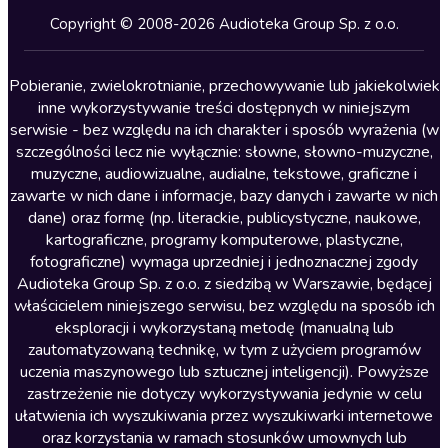
Kryminały
Copyright © 2008-2026 Audioteka Group Sp. z o.o.
Lektury szkolne
Literatura anglojęzyczna
Pobieranie, zwielokrotnianie, przechowywanie lub jakiekolwiek
inne wykorzystywanie treści dostępnych w niniejszym
Literatura faktu
serwisie - bez względu na ich charakter i sposób wyrażenia (w
szczególności lecz nie wyłącznie: słowne, słowno-muzyczne,
Literatura obyczajowa
muzyczne, audiowizualne, audialne, tekstowe, graficzne i
Literatura piękna obca
zawarte w nich dane i informacje, bazy danych i zawarte w nich
dane) oraz formę (np. literackie, publicystyczne, naukowe,
Literatura piękna polska
kartograficzne, programy komputerowe, plastyczne,
Nagrania relaksacyjne
fotograficzne) wymaga uprzedniej i jednoznacznej zgody
Audioteka Group Sp. z o.o. z siedzibą w Warszawie, będącej
Nauka języków
właścicielem niniejszego serwisu, bez względu na sposób ich
Nauki humanistyczne
eksploracji i wykorzystaną metodę (manualną lub
zautomatyzowaną technikę, w tym z użyciem programów
Podcasty i audycje
uczenia maszynowego lub sztucznej inteligencji). Powyższe
Polityka
zastrzeżenie nie dotyczy wykorzystywania jedynie w celu
ułatwienia ich wyszukiwania przez wyszukiwarki internetowe
Prasa
oraz korzystania w ramach stosunków umownych lub