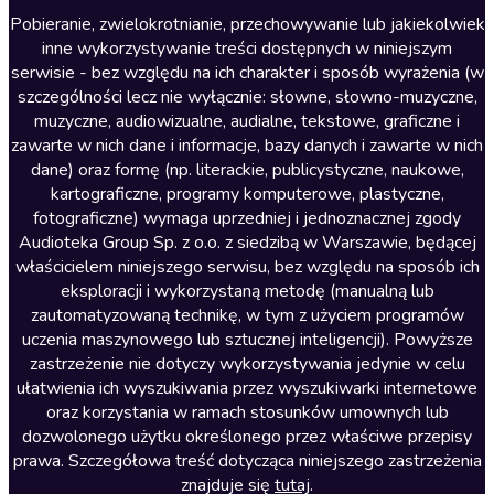
Literatura anglojęzyczna
Pobieranie, zwielokrotnianie, przechowywanie lub jakiekolwiek
inne wykorzystywanie treści dostępnych w niniejszym
Literatura faktu
serwisie - bez względu na ich charakter i sposób wyrażenia (w
szczególności lecz nie wyłącznie: słowne, słowno-muzyczne,
Literatura obyczajowa
muzyczne, audiowizualne, audialne, tekstowe, graficzne i
Literatura piękna obca
zawarte w nich dane i informacje, bazy danych i zawarte w nich
dane) oraz formę (np. literackie, publicystyczne, naukowe,
Literatura piękna polska
kartograficzne, programy komputerowe, plastyczne,
Nagrania relaksacyjne
fotograficzne) wymaga uprzedniej i jednoznacznej zgody
Audioteka Group Sp. z o.o. z siedzibą w Warszawie, będącej
Nauka języków
właścicielem niniejszego serwisu, bez względu na sposób ich
Nauki humanistyczne
eksploracji i wykorzystaną metodę (manualną lub
zautomatyzowaną technikę, w tym z użyciem programów
Podcasty i audycje
uczenia maszynowego lub sztucznej inteligencji). Powyższe
Polityka
zastrzeżenie nie dotyczy wykorzystywania jedynie w celu
ułatwienia ich wyszukiwania przez wyszukiwarki internetowe
Prasa
oraz korzystania w ramach stosunków umownych lub
Religia
dozwolonego użytku określonego przez właściwe przepisy
prawa. Szczegółowa treść dotycząca niniejszego zastrzeżenia
Romans
znajduje się
tutaj
.