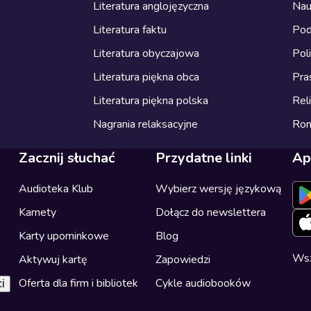
Literatura anglojęzyczna
Nau
Literatura faktu
Pod
Literatura obyczajowa
Pol
Literatura piękna obca
Pra
Literatura piękna polska
Reli
Nagrania relaksacyjne
Ro
Zacznij słuchać
Przydatne linki
Ap
Audioteka Klub
Wybierz wersję językową
Karnety
Dołącz do newslettera
Karty upominkowe
Blog
Wsz
Aktywuj kartę
Zapowiedzi
Oferta dla firm i bibliotek
Cykle audiobooków
i