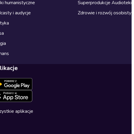
ki humanistyczne
Superprodukcje Audioteki
casty i audycje
Zdrowie i rozwój osobisty
ityka
sa
gia
mans
likacje
ystkie aplikacje