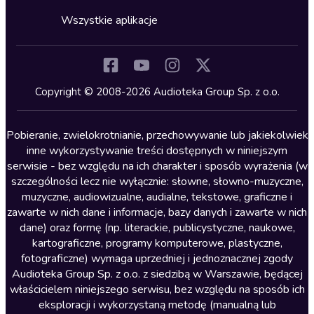
Cykle audiobooków
Horror
Wszystkie aplikacje
Inne języki
Komedia
Kryminały
Copyright © 2008-2026 Audioteka Group Sp. z o.o.
Lektury szkolne
Literatura anglojęzyczna
Pobieranie, zwielokrotnianie, przechowywanie lub jakiekolwiek
inne wykorzystywanie treści dostępnych w niniejszym
Literatura faktu
serwisie - bez względu na ich charakter i sposób wyrażenia (w
szczególności lecz nie wyłącznie: słowne, słowno-muzyczne,
Literatura obyczajowa
muzyczne, audiowizualne, audialne, tekstowe, graficzne i
Literatura piękna obca
zawarte w nich dane i informacje, bazy danych i zawarte w nich
dane) oraz formę (np. literackie, publicystyczne, naukowe,
Literatura piękna polska
kartograficzne, programy komputerowe, plastyczne,
Nagrania relaksacyjne
fotograficzne) wymaga uprzedniej i jednoznacznej zgody
Audioteka Group Sp. z o.o. z siedzibą w Warszawie, będącej
Nauka języków
właścicielem niniejszego serwisu, bez względu na sposób ich
Nauki humanistyczne
eksploracji i wykorzystaną metodę (manualną lub