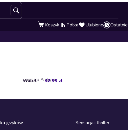
Koszyk
Półka
Ulubione
Ostatnie
Dagmara Andryka
Walet
42,99 zł
ka języków
Sensacja i thriller