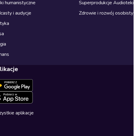
ki humanistyczne
Superprodukcje Audioteki
casty i audycje
Zdrowie i rozwój osobisty
ityka
sa
gia
mans
likacje
ystkie aplikacje