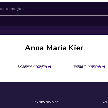
Anna Maria Kier
Dagmara Andryka
Dagmara Andryka
Joker
42,99 zł
Dama
39,99 zł
Lektury szkolne
Nau