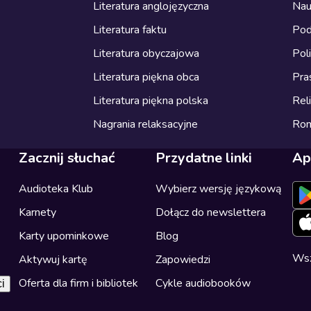
Literatura anglojęzyczna
Nau
Literatura faktu
Pod
Literatura obyczajowa
Pol
Literatura piękna obca
Pra
Literatura piękna polska
Reli
Nagrania relaksacyjne
Ro
Zacznij słuchać
Przydatne linki
Ap
Audioteka Klub
Wybierz wersję językową
Karnety
Dołącz do newslettera
Karty upominkowe
Blog
Wsz
Aktywuj kartę
Zapowiedzi
Oferta dla firm i bibliotek
Cykle audiobooków
i