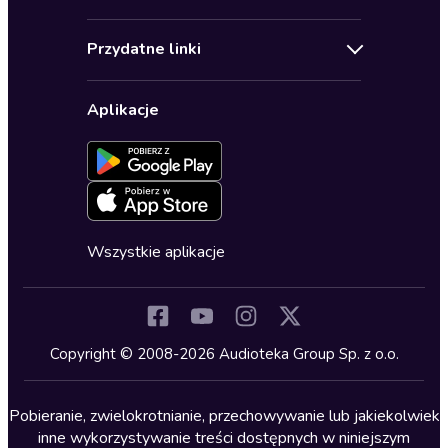
Pomoc
Audioseriale
Audioteka Klub
Regulamin
Biografie
Przydatne linki
Karnety
Polityka prywatności
Biznes, marketing, ekonomia
Wybierz wersję językową
Karty upominkowe
Ustawienia prywatności
Dla dzieci
Aplikacje
Dołącz do newslettera
Aktywuj kartę
Formularz zgłaszania nielegalnych treści
Dla młodzieży
Blog
Oferta dla firm i bibliotek
Deklaracja dostępności
Erotyczne
Zapowiedzi
Fantastyka
Cykle audiobooków
Horror
Wszystkie aplikacje
Inne języki
Komedia
Kryminały
Copyright © 2008-2026 Audioteka Group Sp. z o.o.
Lektury szkolne
Literatura anglojęzyczna
Pobieranie, zwielokrotnianie, przechowywanie lub jakiekolwiek
inne wykorzystywanie treści dostępnych w niniejszym