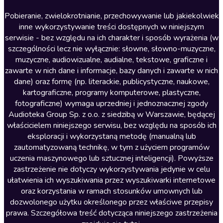
Literatura anglojęzyczna
Pobieranie, zwielokrotnianie, przechowywanie lub jakiekolwiek
inne wykorzystywanie treści dostępnych w niniejszym
Literatura faktu
serwisie - bez względu na ich charakter i sposób wyrażenia (w
szczególności lecz nie wyłącznie: słowne, słowno-muzyczne,
Literatura obyczajowa
muzyczne, audiowizualne, audialne, tekstowe, graficzne i
Literatura piękna obca
zawarte w nich dane i informacje, bazy danych i zawarte w nich
dane) oraz formę (np. literackie, publicystyczne, naukowe,
Literatura piękna polska
kartograficzne, programy komputerowe, plastyczne,
Nagrania relaksacyjne
fotograficzne) wymaga uprzedniej i jednoznacznej zgody
Audioteka Group Sp. z o.o. z siedzibą w Warszawie, będącej
Nauka języków
właścicielem niniejszego serwisu, bez względu na sposób ich
Nauki humanistyczne
eksploracji i wykorzystaną metodę (manualną lub
zautomatyzowaną technikę, w tym z użyciem programów
Podcasty i audycje
uczenia maszynowego lub sztucznej inteligencji). Powyższe
Polityka
zastrzeżenie nie dotyczy wykorzystywania jedynie w celu
ułatwienia ich wyszukiwania przez wyszukiwarki internetowe
Prasa
oraz korzystania w ramach stosunków umownych lub
Religia
dozwolonego użytku określonego przez właściwe przepisy
prawa. Szczegółowa treść dotycząca niniejszego zastrzeżenia
Romans