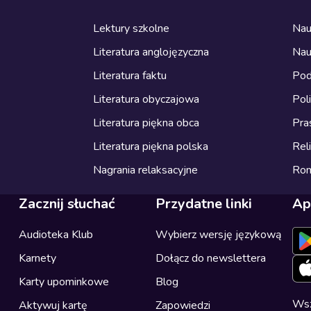
Lektury szkolne
Nau
Literatura anglojęzyczna
Nau
Literatura faktu
Pod
Literatura obyczajowa
Pol
Literatura piękna obca
Pra
Literatura piękna polska
Reli
Nagrania relaksacyjne
Ro
Zacznij słuchać
Przydatne linki
Ap
Audioteka Klub
Wybierz wersję językową
Karnety
Dołącz do newslettera
Karty upominkowe
Blog
Wsz
Aktywuj kartę
Zapowiedzi