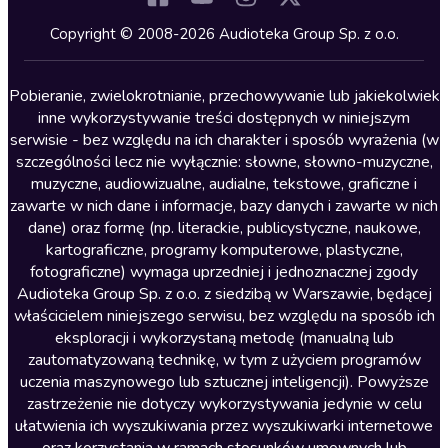
Kryminały
Copyright © 2008-2026 Audioteka Group Sp. z o.o.
Lektury szkolne
Literatura anglojęzyczna
Pobieranie, zwielokrotnianie, przechowywanie lub jakiekolwiek
inne wykorzystywanie treści dostępnych w niniejszym
Literatura faktu
serwisie - bez względu na ich charakter i sposób wyrażenia (w
szczególności lecz nie wyłącznie: słowne, słowno-muzyczne,
Literatura obyczajowa
muzyczne, audiowizualne, audialne, tekstowe, graficzne i
Literatura piękna obca
zawarte w nich dane i informacje, bazy danych i zawarte w nich
dane) oraz formę (np. literackie, publicystyczne, naukowe,
Literatura piękna polska
kartograficzne, programy komputerowe, plastyczne,
Nagrania relaksacyjne
fotograficzne) wymaga uprzedniej i jednoznacznej zgody
Audioteka Group Sp. z o.o. z siedzibą w Warszawie, będącej
Nauka języków
właścicielem niniejszego serwisu, bez względu na sposób ich
Nauki humanistyczne
eksploracji i wykorzystaną metodę (manualną lub
zautomatyzowaną technikę, w tym z użyciem programów
Podcasty i audycje
uczenia maszynowego lub sztucznej inteligencji). Powyższe
Polityka
zastrzeżenie nie dotyczy wykorzystywania jedynie w celu
ułatwienia ich wyszukiwania przez wyszukiwarki internetowe
Prasa